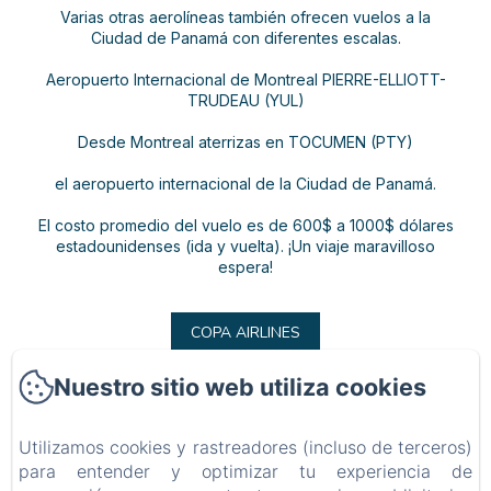
Varias otras aerolíneas también ofrecen vuelos a la
Ciudad de Panamá con diferentes escalas.
Aeropuerto Internacional de Montreal PIERRE-ELLIOTT-
TRUDEAU (YUL)
Desde Montreal aterrizas en TOCUMEN (PTY)
el aeropuerto internacional de la Ciudad de Panamá.
El costo promedio del vuelo es de 600$ a 1000$ dólares
estadounidenses (ida y vuelta). ¡Un viaje maravilloso
espera!
COPA AIRLINES
Nuestro sitio web utiliza cookies
Utilizamos cookies y rastreadores (incluso de terceros)
BARRBRA BNB
para entender y optimizar tu experiencia de
Política de privacidad
Información legal
Información sobre cookies