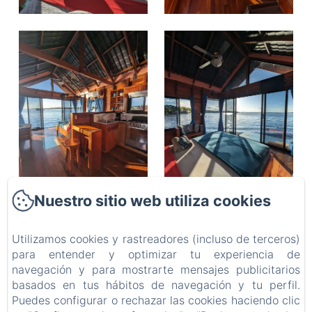
Nuestro sitio web utiliza cookies
Utilizamos cookies y rastreadores (incluso de terceros)
BARRBRA BNB
para entender y optimizar tu experiencia de
Política de privacidad
Información legal
Información sobre cookies
navegación y para mostrarte mensajes publicitarios
Calle 15a 39-1, Bocas del Toro, Provincia de Bocas del Toro, Bocas del Toro, Panamá
basados en tus hábitos de navegación y tu perfil.
resabarrbra@gmail.com
Puedes configurar o rechazar las cookies haciendo clic
507 69200688