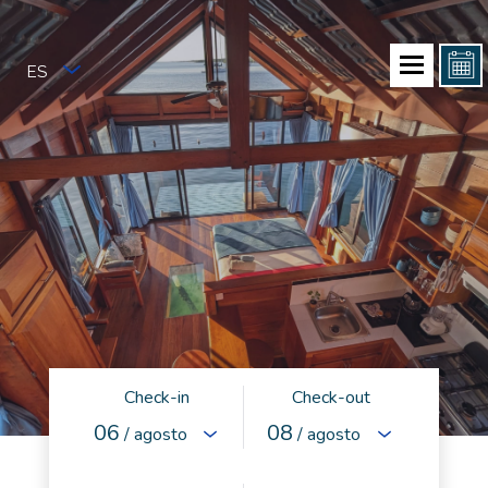
ES
Check-in
Check-out
06
08
/ agosto
/ agosto