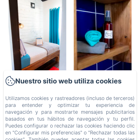
Nuestro sitio web utiliza cookies
Utilizamos cookies y rastreadores (incluso de terceros)
BARRBRA BNB
para entender y optimizar tu experiencia de
Política de privacidad
Información legal
Información sobre cookies
navegación y para mostrarte mensajes publicitarios
Calle 15a 39-1, Bocas del Toro, Provincia de Bocas del Toro, Bocas del Toro, Panamá
basados en tus hábitos de navegación y tu perfil.
resabarrbra@gmail.com
Puedes configurar o rechazar las cookies haciendo clic
507 69200688
en "Configurar mis preferencias" o "Rechazar todas las
Adults Only - Breakfast Included
cookies". También puedes aceptar todas las cookies