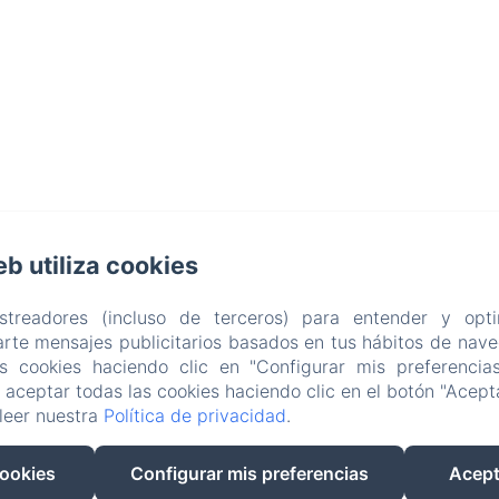
BARRBRA BNB
eb utiliza cookies
Política de privacidad
Información legal
Información sobre cookies
Calle 15a 39-1, Bocas del Toro, Provincia de Bocas del Toro, Bocas del Toro, Panamá
astreadores (incluso de terceros) para entender y opti
resabarrbra@gmail.com
rte mensajes publicitarios basados en tus hábitos de naveg
507 69200688
as cookies haciendo clic en "Configurar mis preferencia
Adults Only - Breakfast Included
aceptar todas las cookies haciendo clic en el botón "Acepta
leer nuestra
Política de privacidad
.
cookies
Configurar mis preferencias
Acept
Desarrollado con Amenitiz