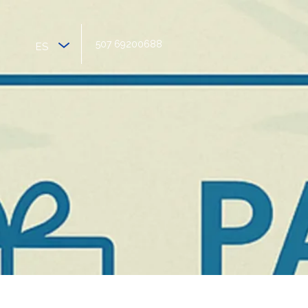
507 69200688
ES