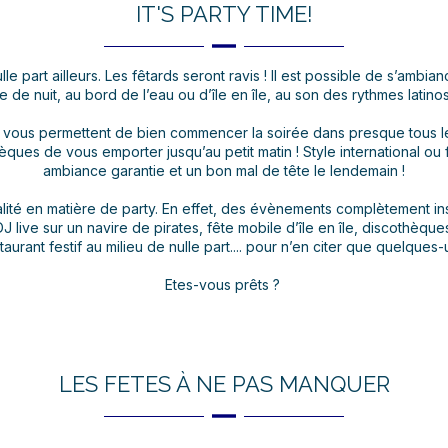
IT'S PARTY TIME!
e part ailleurs. Les fêtards seront ravis ! Il est possible de s’ambia
de nuit, au bord de l’eau ou d’île en île, au son des rythmes latinos
 vous permettent de bien commencer la soirée dans presque tous les 
èques de vous emporter jusqu’au petit matin ! Style international ou 
ambiance garantie et un bon mal de tête le lendemain !
ité en matière de party. En effet, des évènements complètement inso
, DJ live sur un navire de pirates, fête mobile d’île en île, discothèqu
taurant festif au milieu de nulle part.... pour n’en citer que quelques-
Etes-vous prêts ?
LES FETES À NE PAS MANQUER