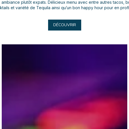
 ambiance plutôt expats. Délicieux menu avec entre autres tacos, bur
ktails et variété de Tequila ainsi qu’un bon happy hour pour en profit
DÉCOUVRIR