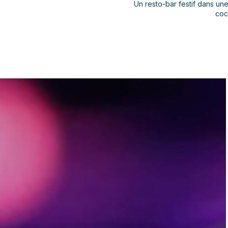
Un resto-bar festif dans une
coc