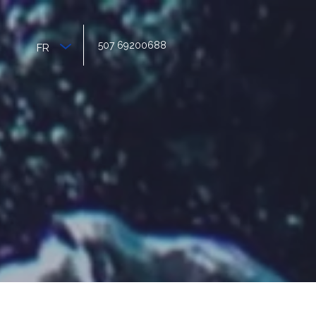
507 69200688
FR