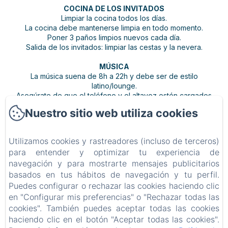
COCINA DE LOS INVITADOS
Limpiar la cocina todos los días.
La cocina debe mantenerse limpia en todo momento.
Poner 3 paños limpios nuevos cada día.
Salida de los invitados: limpiar las cestas y la nevera.
MÚSICA
La música suena de 8h a 22h y debe ser de estilo
latino/lounge.
Asegúrate de que el teléfono y el altavoz estén cargados
y no se utilicen para fines personales.
Nuestro sitio web utiliza cookies
Utilizamos cookies y rastreadores (incluso de terceros)
BARRBRA BNB
para entender y optimizar tu experiencia de
Política de privacidad
Información legal
Información sobre cookies
navegación y para mostrarte mensajes publicitarios
Calle 15a 39-1, Bocas del Toro, Provincia de Bocas del Toro, Bocas del Toro, Panamá
basados en tus hábitos de navegación y tu perfil.
resabarrbra@gmail.com
Puedes configurar o rechazar las cookies haciendo clic
507 69200688
en "Configurar mis preferencias" o "Rechazar todas las
Adults Only - Breakfast Included
cookies". También puedes aceptar todas las cookies
haciendo clic en el botón "Aceptar todas las cookies".