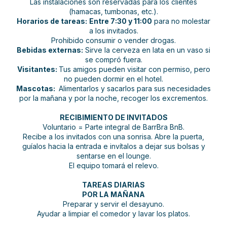
Las instalaciones son reservadas para los clientes
(hamacas, tumbonas, etc.).
Horarios de tareas:
Entre 7:30 y 11:00
para no molestar
a los invitados.
Prohibido consumir o vender drogas.
Bebidas externas:
Sirve la cerveza en lata en un vaso si
se compró fuera.
Visitantes:
Tus amigos pueden visitar con permiso, pero
no pueden dormir en el hotel.
Mascotas:
Alimentarlos y sacarlos para sus necesidades
por la mañana y por la noche, recoger los excrementos.
RECIBIMIENTO DE INVITADOS
Voluntario = Parte integral de BarrBra BnB.
Recibe a los invitados con una sonrisa. Abre la puerta,
guíalos hacia la entrada e invítalos a dejar sus bolsas y
sentarse en el lounge.
El equipo tomará el relevo.
TAREAS DIARIAS
POR LA MAÑANA
Preparar y servir el desayuno.
Ayudar a limpiar el comedor y lavar los platos.