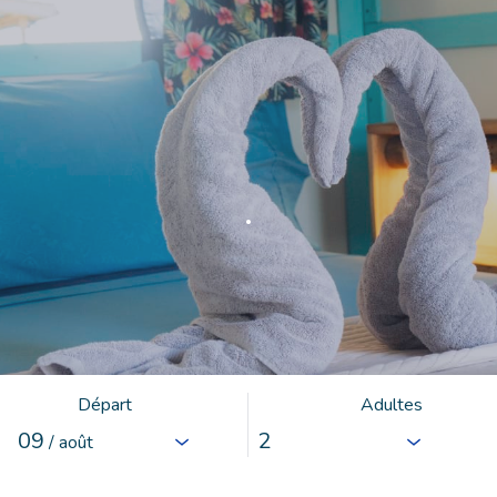
.
Départ
Adultes
09
/ août