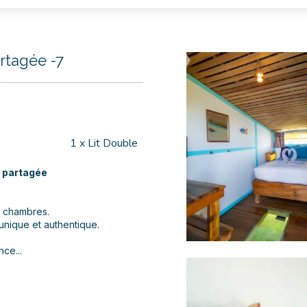
artagée -7
1 x Lit Double
n partagée
s chambres.
unique et authentique.
nce...