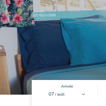
507 69200688
FR
Arrivée
07
/ août