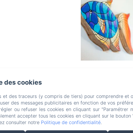
BARRBRA BNB
se des cookies
Politique de confidentialité
Informations légales
Informations sur les cookies
Calle 15a 39-1, Bocas del Toro, Provincia de Bocas del Toro, Bocas del Toro, Panama
s et des traceurs (y compris de tiers) pour comprendre et 
resabarrbra@gmail.com
fuser des messages publicitaires en fonction de vos préfére
507 69200688
régler ou refuser les cookies en cliquant sur "Paramétrer 
Adults Only - Breakfast Included
lement accepter tous les cookies en cliquant sur le bouton 
ez consulter notre
Politique de confidentialité
.