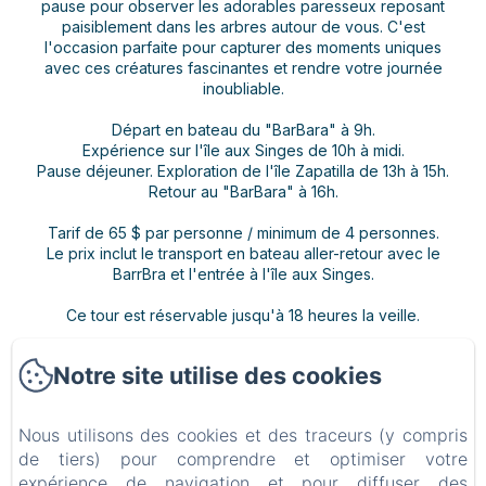
pause pour observer les adorables paresseux reposant
paisiblement dans les arbres autour de vous. C'est
l'occasion parfaite pour capturer des moments uniques
avec ces créatures fascinantes et rendre votre journée
inoubliable.
Départ en bateau du "BarBara" à 9h.
Expérience sur l'île aux Singes de 10h à midi.
Pause déjeuner. Exploration de l'île Zapatilla de 13h à 15h.
Retour au "BarBara" à 16h.
Tarif de 65 $ par personne / minimum de 4 personnes.
Le prix inclut le transport en bateau aller-retour avec le
BarrBra et l'entrée à l'île aux Singes.
Ce tour est réservable jusqu'à 18 heures la veille.
Notre site utilise des cookies
Nous utilisons des cookies et des traceurs (y compris
BARRBRA BNB
de tiers) pour comprendre et optimiser votre
Politique de confidentialité
Informations légales
Informations sur les cookies
expérience de navigation et pour diffuser des