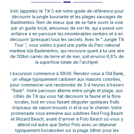
Irvin (appelez-le Titi !) est notre guide de référence pour
découvrir la jungle luxuriante et les plages sauvages de
Bastimentos. Rien de mieux que de se faire ouvrir la voie
par un guide local, amoureux de son île, qui a passé son
enfance à en parcourir les innombrables sentiers et à en
découvrir (presque) tous les secrets. Avec le “ Jungle Titi
Tour ”, vous visitez à pied une partie du Parc national
maritime Isla Bastimentos, qui recouvre quant à lui une aire
de 132km carrés de terre et de mer, soit environ 6,6% de
la superficie totale de l'archipel.
L’excursion commence à 10h30. Rendez-vous à Old Bank,
un village typiquement caribéen aux maisons colorées,
pour commencer une randonnée de 3-4 heures à travers
"Basti". Votre parcours alterne entre jungle et plage, aux
côtés de Titi qui vous fait découvrir la faune et la flore
locales, tout en vous faisant déguster quelques fruits
tropicaux de saison trouvés ci et là sur le chemin. Votre
promenade vous emmène aux sublimes Red Frog Beach
et Wizard Beach, avant d'arriver à Polo Beach où vous y
attend nul autre que Señor Polo avec un déjeuner
typiquement bocatoréen sur la plage (dîner pour les